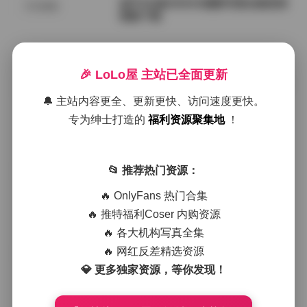
甜予204套2050GB摄影写真合集高清
SSS典藏
图集下载
2026年8月10日
🎉 LoLo屋 主站已全面更新
G44不会受伤写真合集全景下载 | 184
网红套图
套 65GB高清作品合集
🔔 主站内容更全、更新更快、访问速度更快。
专为绅士打造的
福利资源聚集地
！
2026年8月10日
小仓千代w写真合集下载：162套打
📂 推荐热门资源：
会员福利
包，38GB超大容量
🔥 OnlyFans 热门合集
🔥 推特福利Coser 内购资源
2026年8月10日
🔥 各大机构写真全集
PoppaChan写真图集合集146套81G
🔥 网红反差精选资源
机构写真
B高清资源整理分享
💎 更多独家资源，等你发现！
2026年8月10日