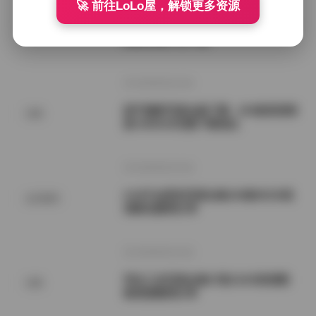
🚀 前往LoLo屋，解锁更多资源
ArtGravia精选418套115GB美女写真
秘语空间
图集合集打包下载
2026年8月10日
甜予摄影写真合集下载 - 204套高清资
岛遇
源 2050GB完整下载地址
2026年8月10日
G44不会受伤写真合集184套65GB高
会员福利
清图包整理分享
2026年8月10日
羽生三未写真合集37套12GB高清图
岛遇
集资源整理分享