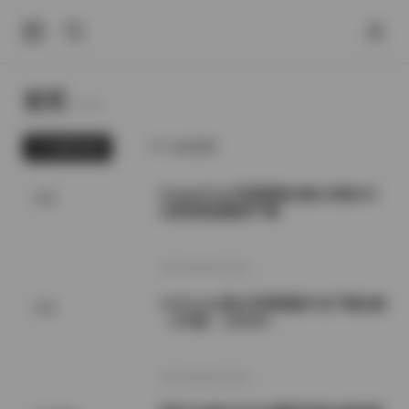
首页
Home.
最新发布
为你推荐
PoppaChan写真图集合集146套81G
岛遇
B高清资源整理下载
2026年8月10日
ArtGravia美女写真图集打包下载合集
岛遇
（418套，115GB）
2026年8月10日